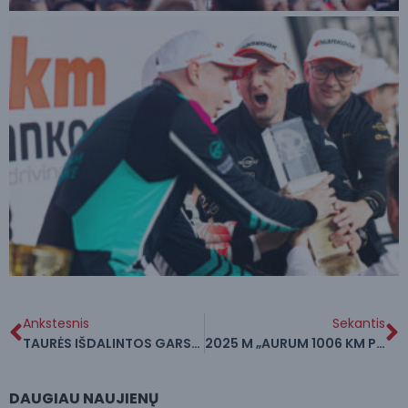
Ankstesnis
Sekantis
TAURĖS IŠDALINTOS GARSIAUSIEMS – PALANGOJE VYKO DECIBELŲ DRAGAS
2025 M „AURUM 1006 KM POWERED BY HANKOOK“ LENKTYNĖS PER STATISTIKOS PRIZMĘ
DAUGIAU NAUJIENŲ