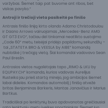
varžybas. Šiemet taip pat buvome ant ribos, bet
viskas pavyko.“
Antroji ir trečioji vieta pasikeitė po finišo
Antrasis finišo liniją kirto olando Adamo Christodoulou
ir Daano Arrowo vairuojamas „Mercedes-Benz AMG
GT GT3 EVO“, tačiau dėl tinkamai neatlikto sustojimo
„Code 60“ metu, teisėjai pridėjo papildomų sekundžių –
tai „STATETA BRO & VEESLA by AIBE“ komandą
nubloškė į trečiąją vietą. Šiai komandai vadovavo Sean
Paul Breslin.
Antrosios vietos nugalėtojais tapo „RIMO & LKU by
EQUPAY.CH“ komanda, kurios vadovas Aurelijus
Rusteika jau prieš startą minėjo, jog ambicijos šiemet
labai didelės. Komandos automobilį į finišą atvežė
britas Benjaminas Barkeris, Mantas Janavičius ir Marius
Bartkus.
Tradiciškai po lenktynių buvo apdovanotas greičiausiai
ratą lenktynių metu įveikęs sportininkas. Šiemet juo