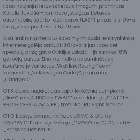
tapo naujuoju Lietuvos lietaus žmogumi pramintas
Karolis Jovaiša – jam buvo įsteigtas Lietuvos
automobilių sporto federacijos (LASF) prizas. Jis 105-ą
ratą įveikė per 1 min. 06,246 sek.
Visų lenktynių metu už savo mylimiausią lenktynininką
internete galėjo balsuoti žiūrovai ir juo tapo bei
specialų prizą gavo Ovidijus Latoža – jis surinko 1639
gerbėjų balsus. Žinoma, neliko nepaminėtas ir
išskirtinis jo vairuotas „Skaylink Racing Team“
komandos „Volkswagen Caddy“, pramintas
„Caddylac“.
GT3 klasės nugalėtojais tapo lenktynių čempionai
„Bio-Circle & HSG by SWAG“, antri klasėje „STATETA
BRO & VEESLA by AIBE“, treti liko „RD Signs Šiauliai“.
GTO klasėje čempionai tapo „RIMO & LKU by
EQUPAY.CH“, antroje vietoje „OVOKO by D2D“, treti –
„Porsche Lietuva 91“.