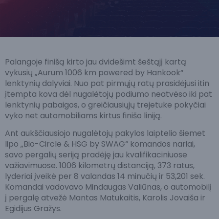
Palangoje finišą kirto jau dvidešimt šeštąjį kartą
vykusių „Aurum 1006 km powered by Hankook“
lenktynių dalyviai. Nuo pat pirmųjų ratų prasidėjusi itin
įtempta kova dėl nugalėtojų podiumo neatvėso iki pat
lenktynių pabaigos, o greičiausiųjų trejetuke pokyčiai
vyko net automobiliams kirtus finišo liniją.
Ant aukščiausiojo nugalėtojų pakylos laiptelio šiemet
lipo „Bio-Circle & HSG by SWAG“ komandos nariai,
savo pergalių seriją pradėję jau kvalifikaciniuose
važiavimuose. 1006 kilometrų distanciją, 373 ratus,
lyderiai įveikė per 8 valandas 14 minučių ir 53,201 sek.
Komandai vadovavo Mindaugas Valiūnas, o automobilį
į pergalę atvežė Mantas Matukaitis, Karolis Jovaiša ir
Egidijus Gražys.