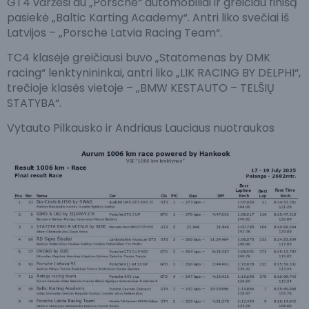
GT4 varžėsi du „Porsche“ automobiliai ir greičiau finišą
pasiekė „Baltic Karting Academy“. Antri liko svečiai iš
Latvijos – „Porsche Latvia Racing Team“.
TC4 klasėje greičiausi buvo „Statomenas by DMK
racing“ lenktynininkai, antri liko „LIK RACING BY DELPHI“,
trečioje klasės vietoje – „BMW KESTAUTO – TELŠIŲ
STATYBA“.
Vytauto Pilkausko ir Andriaus Lauciaus nuotraukos