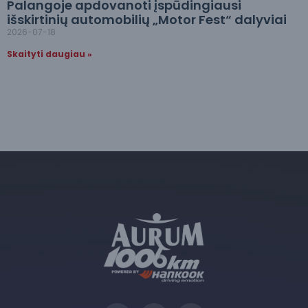
Palangoje apdovanoti įspūdingiausi
išskirtinių automobilių „Motor Fest“ dalyviai
2026-07-18
Skaityti daugiau »