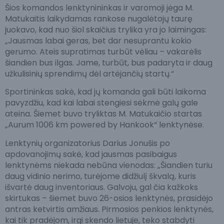
Šios komandos lenktynininkas ir varomoji jėga M.
Matukaitis laikydamas rankose nugalėtojų taurę
juokavo, kad nuo šiol skaičius trylika yra jo laimingas:
„Jausmas labai geras, bet dar nesuprantu kokio
gerumo. Ateis supratimas turbūt vėliau – vakarėlis
šiandien bus ilgas. Jame, turbūt, bus padaryta ir daug
užkulisinių sprendimų dėl artėjančių startų.“
Sportininkas sakė, kad jų komanda gali būti laikoma
pavyzdžiu, kad kai labai stengiesi sėkmė galų gale
ateina. Šiemet buvo tryliktas M. Matukaičio startas
„Aurum 1006 km powered by Hankook“ lenktynėse.
Lenktynių organizatorius Darius Jonušis po
apdovanojimų sakė, kad jausmas pasibaigus
lenktynėms niekada nebūna vienodas: „Šiandien turiu
daug vidinio nerimo, turėjome didžiulį škvalą, kuris
išvartė daug inventoriaus. Galvoju, gal čia kažkoks
skirtukas – šiemet buvo 26-osios lenktynės, prasidėjo
antras ketvirtis amžiaus. Pirmosios penkios lenktynės,
kai tik pradėjom, irgi skendo lietuje, teko stabdyti