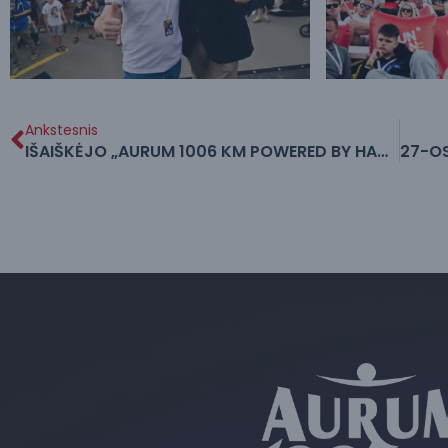
Ankstesnis
IŠAIŠKĖJO „AURUM 1006 KM POWERED BY HANKOOK“ LENKTYNIŲ GREIČIAUSIEJI