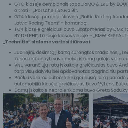
GTO klasėje čempionais tapo „RIMO & LKU by EQUPA
o treti – „Porsche Lietuva 91“.
GT4 klasėje pergalę iškovojo „Baltic Karting Academ
Latvia Racing Team“ – komandą.
TC4 klasėje greičiausi buvo „Statomenas by DMK raci
BY DELPHI“, trečioje klasės vietoje – „BMW KESTAU
„Technitis“ slalome varžėsi žiūrovai
Jubiliejinį, dešimtąjį kartą surengtos tradicinės, „
kuriose išbandyti savo meistriškumą galėjo visi norin
Visų varančiųjų ratų įskaitoje greičiausias buvo Andri
tarp visų dalyvių bei apdovanotas pagrindiniu partn
Priekiu varomu automobiliu geriausią laiką parodė 
automobilių klasėje greičiausias buvo Vytenis Butke
Damų įskaitoje nepralenkiama buvo Greta Šaduiky