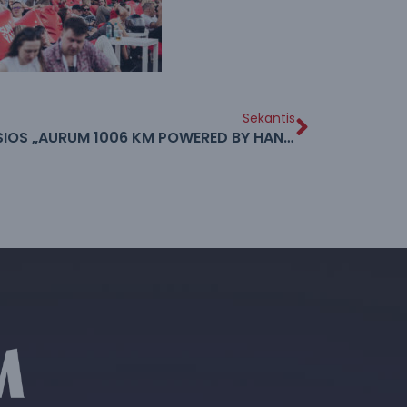
Sekantis
27-OSIOS „AURUM 1006 KM POWERED BY HANKOOK“ LENKTYNĖS -2026 M. LIEPOS 15-18 DIENOMIS