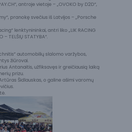
Y.CH“, antroje vietoje – „OVOKO by D2D“,
y“, pranokę svečius iš Latvijos – „Porsche
ng“ lenktynininkai, antri liko „LIK RACING
TO – TELŠIŲ STATYBA“.
Technitis” automobilių slalomo varžybos,
tys žiūrovai.
us Antanaitis, užfiksavęs ir greičiausią laiką
erių prizu.
Artūras Šidlauskas, o galine ašimi varomų
vičius.
tė.