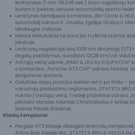
lenktynėse (1 min. 06,246 sek.) buvo nugalėtojų koma
kuriam ir įteiktas Lietuvos automobilių sporto feder
Lenktynes laimėjusios komandos „Bio-Circle & HSG
automobilį vairavo K. Jovaiša, Egidijus Gražys ir 
Mindaugas Valiūnas.
Mantui Matukaičiui tai buvo jau tryliktas startas šio
įskaitoje.
Lenktynių nugalėtojai visą 1006 km distanciją (373 ra
degalų papildymus, nuvažiavo 121,28 km/val. vidutini
Antrąją vietą užėmė „RIMO & LKU by EQUPAY.CH“ kom
o komandos „Porsche GT3 CUP“ vairavo Mantas Janav
Benjaminas Barkeris.
Galutinės ekipų pozicijos keitėsi net ir po finišo – p
vairuotojų pasikeitimo reglamento „STATETA BRO & V
nukrito į trečiąją vietą. Tretieji prizininkai vaira
pilotavo olandas Adamas Christodoulou ir britas
Seanas Paulas Breslinas.
Klasių čempionai
Pergale GT3 klasėje džiaugėsi lenktynių čempiona
Antra šioje klasėje liko „STATETA BRO & VEESLA by AIB