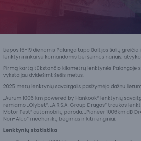
Liepos 16-19 dienomis Palanga tapo Baltijos šalių greičio 
lenktynininkai su komandomis bei šeimos nariais, atvyko ir
Pirmą kartą tūkstančio kilometrų lenktynės Palangoje 
vyksta jau dvidešimt šešis metus.
2025 metų lenktynių savaitgalis pasižymėjo dažnu lietumi 
„Aurum 1006 km powered by Hankook“ lenktynių savaitgal
remiamo „Olybet“, „A.R.S.A. Group Dragas“ traukos lenkt
Motor Fest“ automobilių paroda, „Pioneer 1006km dB Dr
Non-Alco“ mechanikų bėgimas ir kiti renginiai.
Lenktynių statistika