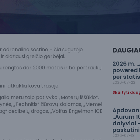
DAUGIA
ir adrenalino sostine – čia sugužėjo
 didžiausi greičio gerbėjai.
2026 m. 
surengtos dar 2000 metais ir be pertraukų
powered 
per stati
2026-07-22
ir atkaklia kova trasoje.
Skaityti dau
io metu taip pat vyko „Moterų iššūkio“,
ynės, „Technitis“ žiūrovų slalomas, „Memel
Apdovanot
ag“ decibelų dragas, „Volfas Engelman ICE
„Aurum 1
dalyviai 
paskutini
2026-07-18