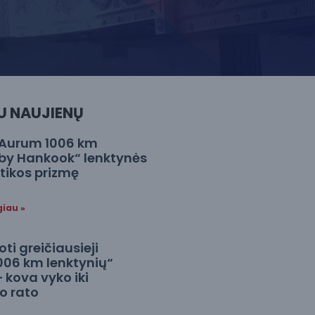
U NAUJIENŲ
„Aurum 1006 km
by Hankook“ lenktynės
stikos prizmę
giau »
i greičiausieji
006 km lenktynių“
– kova vyko iki
o rato