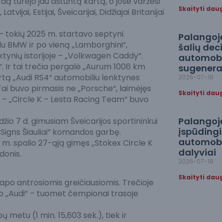
ą turėjo jau aštuntą kartą, o jose varžėsi
Skaityti dau
vijai, Estijai, Šveicarijai, Didžiajai Britanijai
 – tokių 2025 m. startavo septyni.
Palangoje
 du BMW ir po vieną „Lamborghini“,
šalių dec
ktynių istorijoje – „Volkwagen Caddy“.
automobi
. Ir tai trečia pergalė „Aurum 1006 km
sugenerav
rtą „Audi RS4“ automobiliu lenktynes
2026-07-18
ai buvo pirmasis ne „Porsche“, laimėjęs
Skaityti dau
 – „Circle K – Lesta Racing Team“ buvo
Palangoj
džio 7 d. gimusiam Šveicarijos sportininkui
įspūdingia
D Signs Šiauliai“ komandos garbę.
automobil
1 m. spalio 27-ąją gimęs „Stokex Circle K
dalyviai
donis.
2026-07-18
Skaityti dau
 tapo antrosiomis greičiausiomis. Trečioje
jo „Audi“ – tuomet čempionai trasoje
ų metu (1 min. 15,603 sek.), tiek ir