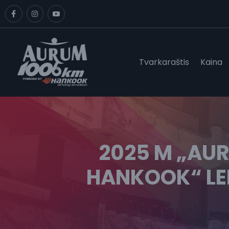
Tvarkaraštis
Kaina
2025 M „AU
HANKOOK“ LE