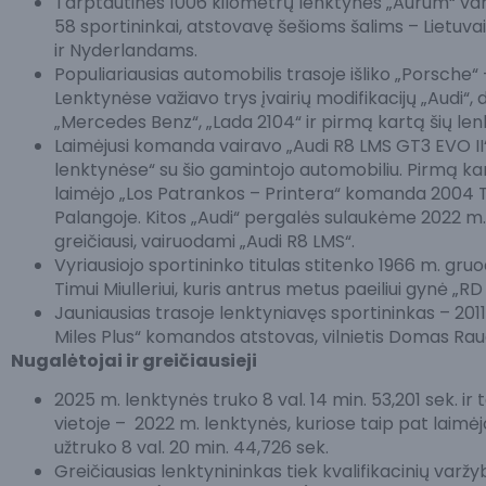
Tarptautinės 1006 kilometrų lenktynės „Aurum“ vard
58 sportininkai, atstovavę šešioms šalims – Lietuvai, Lat
ir Nyderlandams.
Populiariausias automobilis trasoje išliko „Porsche“
Lenktynėse važiavo trys įvairių modifikacijų „Audi“,
„Mercedes Benz“, „Lada 2104“ ir pirmą kartą šių len
Laimėjusi komanda vairavo „Audi R8 LMS GT3 EVO II“
lenktynėse“ su šio gamintojo automobiliu. Pirmą ka
laimėjo „Los Patrankos – Printera“ komanda 2004 T
Palangoje. Kitos „Audi“ pergalės sulaukėme 2022 m.
greičiausi, vairuodami „Audi R8 LMS“.
Vyriausiojo sportininko titulas stitenko 1966 m. gruo
Timui Miulleriui, kuris antrus metus paeiliui gynė „R
Jauniausias trasoje lenktyniavęs sportininkas – 201
Miles Plus“ komandos atstovas, vilnietis Domas Rau
Nugalėtojai ir greičiausieji
2025 m. lenktynės truko 8 val. 14 min. 53,201 sek. ir
vietoje – 2022 m. lenktynės, kuriose taip pat laimė
užtruko 8 val. 20 min. 44,726 sek.
Greičiausias lenktynininkas tiek kvalifikacinių varžyb