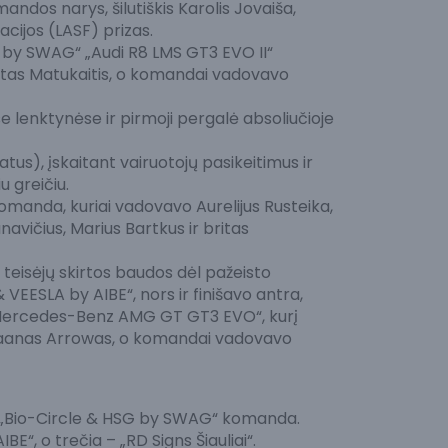
ndos narys, šilutiškis Karolis Jovaiša,
acijos (LASF) prizas.
 by SWAG“ „Audi R8 LMS GT3 EVO II“
Mantas Matukaitis, o komandai vadovavo
se lenktynėse ir pirmoji pergalė absoliučioje
tus), įskaitant vairuotojų pasikeitimus ir
u greičiu.
anda, kuriai vadovavo Aurelijus Rusteika,
ičius, Marius Bartkus ir britas
o teisėjų skirtos baudos dėl pažeisto
EESLA by AIBE“, nors ir finišavo antra,
vo „Mercedes-Benz AMG GT GT3 EVO“, kurį
 Daanas Arrowas, o komandai vadovavo
i „Bio-Circle & HSG by SWAG“ komanda.
E“, o trečia – „RD Signs Šiauliai“.