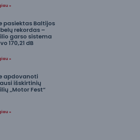
giau »
 pasiektas Baltijos
ibelų rekordas –
lio garso sistema
o 170,21 dB
giau »
e apdovanoti
usi išskirtinių
ių „Motor Fest“
giau »