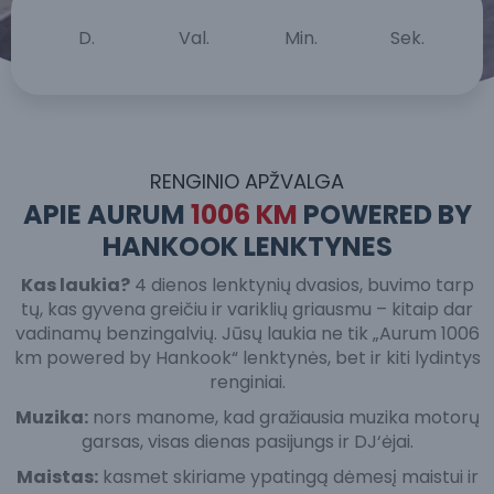
D.
Val.
Min.
Sek.
RENGINIO APŽVALGA
APIE AURUM
1006 KM
POWERED BY
HANKOOK LENKTYNES
Kas laukia?
4 dienos lenktynių dvasios, buvimo tarp
tų, kas gyvena greičiu ir variklių griausmu – kitaip dar
vadinamų benzingalvių. Jūsų laukia ne tik „Aurum 1006
km powered by Hankook“ lenktynės, bet ir kiti lydintys
renginiai.
Muzika:
nors manome, kad gražiausia muzika motorų
garsas, visas dienas pasijungs ir DJ‘ėjai.
Maistas:
kasmet skiriame ypatingą dėmesį maistui ir