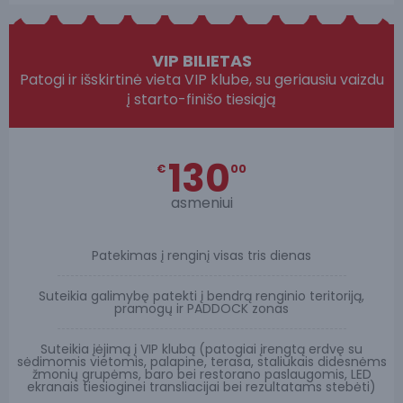
VIP BILIETAS
Patogi ir išskirtinė vieta VIP klube, su geriausiu vaizdu
į starto-finišo tiesiąją
130
€
00
asmeniui
Patekimas į renginį visas tris dienas
Suteikia galimybę patekti į bendrą renginio teritoriją,
pramogų ir PADDOCK zonas
Suteikia įėjimą į VIP klubą (patogiai įrengtą erdvę su
sėdimomis vietomis, palapine, terasa, staliukais didesnėms
žmonių grupėms, baro bei restorano paslaugomis, LED
ekranais tiesioginei transliacijai bei rezultatams stebėti)