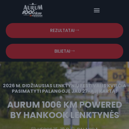
REZULTATAI
BILIETAI
2026 M. DIDŽIAUSIAS LENKTYNIŲ FESTIVALIS KVIEČIA
PASIMATYTI PALANGOJE JAU 27-ĄJĮ KARTĄ!
AURUM
1006 KM
POWERED
BY HANKOOK LENKTYNĖS