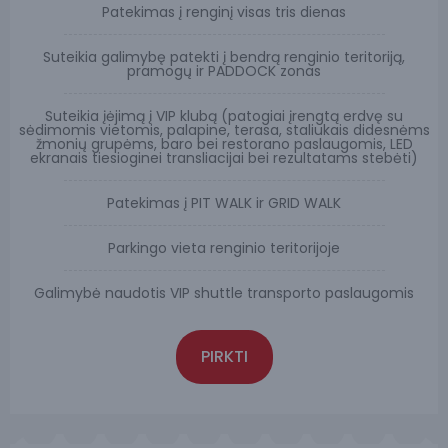
Patekimas į renginį visas tris dienas
Suteikia galimybę patekti į bendrą renginio teritoriją,
pramogų ir PADDOCK zonas
Suteikia įėjimą į VIP klubą (patogiai įrengtą erdvę su
sėdimomis vietomis, palapine, terasa, staliukais didesnėms
žmonių grupėms, baro bei restorano paslaugomis, LED
ekranais tiesioginei transliacijai bei rezultatams stebėti)
Patekimas į PIT WALK ir GRID WALK
Parkingo vieta renginio teritorijoje
Galimybė naudotis VIP shuttle transporto paslaugomis
PIRKTI