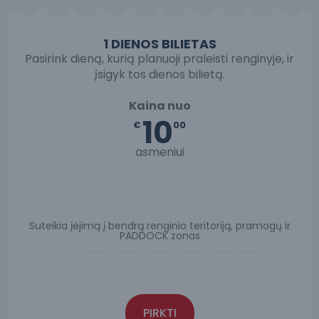
1 DIENOS BILIETAS
Pasirink dieną, kurią planuoji praleisti renginyje, ir
įsigyk tos dienos bilietą.
Kaina nuo
10
€
00
asmeniui
Suteikia įėjimą į bendrą renginio teritoriją, pramogų ir
PADDOCK zonas
PIRKTI