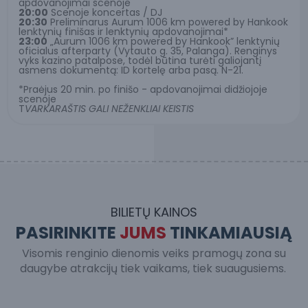
apdovanojimai scenoje
20:00
Scenoje koncertas / DJ
20:30
Preliminarus Aurum 1006 km powered by Hankook
lenktynių finišas ir lenktynių apdovanojimai*
23:00
„Aurum 1006 km powered by Hankook” lenktynių
oficialus afterparty (Vytauto g. 35, Palanga). Renginys
vyks kazino patalpose, todėl būtina turėti galiojantį
asmens dokumentą: ID kortelę arba pasą. N-21.
*Praėjus 20 min. po finišo - apdovanojimai didžiojoje
scenoje
T
VARKARAŠTIS GALI NEŽENKLIAI KEISTIS
BILIETŲ KAINOS
PASIRINKITE
JUMS
TINKAMIAUSIĄ
Visomis renginio dienomis veiks pramogų zona su
daugybe atrakcijų tiek vaikams, tiek suaugusiems.