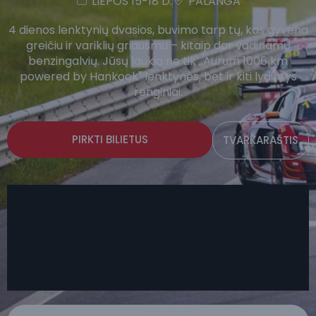
LIEPOS 15-18 D.
PALANGA
4 dienos lenktynių dvasios, buvimo tarp tų, kas gyvena
greičiu ir variklių griausmu – kitaip dar vadinamų
benzingalvių. Jūsų laukia ne tik „Aurum 1006 km
powered by Hankook" lenktynės, bet ir kiti lydintys
renginiai.
PIRKTI BILIETUS
TVARKARAŠTIS