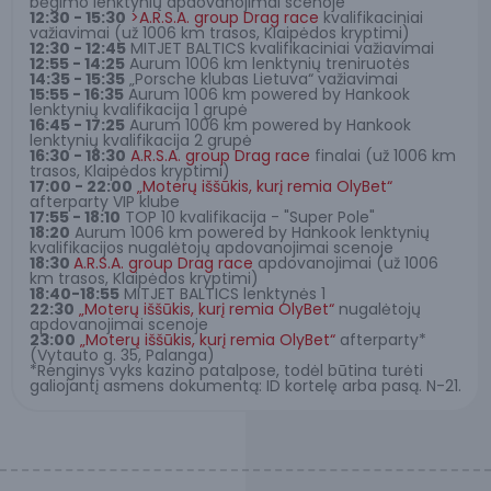
bėgimo lenktynių apdovanojimai scenoje
12:30 - 15:30
>A.R.S.A. group Drag race
kvalifikaciniai
važiavimai (už 1006 km trasos, Klaipėdos kryptimi)
12:30 - 12:45
MITJET BALTICS kvalifikaciniai važiavimai
12:55 - 14:25
Aurum 1006 km lenktynių treniruotės
14:35 - 15:35
„Porsche klubas Lietuva“ važiavimai
15:55 - 16:35
Aurum 1006 km powered by Hankook
lenktynių kvalifikacija 1 grupė
16:45 - 17:25
Aurum 1006 km powered by Hankook
lenktynių kvalifikacija 2 grupė
16:30 - 18:30
A.R.S.A. group Drag race
finalai (už 1006 km
trasos, Klaipėdos kryptimi)
17:00 - 22:00
„Moterų iššūkis, kurį remia OlyBet“
afterparty VIP klube
17:55 - 18:10
TOP 10 kvalifikacija - "Super Pole"
18:20
Aurum 1006 km powered by Hankook lenktynių
kvalifikacijos nugalėtojų apdovanojimai scenoje
18:30
A.R.S.A. group Drag race
apdovanojimai (už 1006
km trasos, Klaipėdos kryptimi)
18:40-18:55
MITJET BALTICS lenktynės 1
22:30
„Moterų iššūkis, kurį remia OlyBet“
nugalėtojų
apdovanojimai scenoje
23:00
„Moterų iššūkis, kurį remia OlyBet“
afterparty*
(Vytauto g. 35, Palanga)
*Renginys vyks kazino patalpose, todėl būtina turėti
galiojantį asmens dokumentą: ID kortelę arba pasą. N-21.