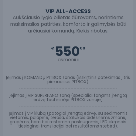
VIP ALL-ACCESS
Aukščiausio lygio bilietas žiūrovams, norintiems
maksimalios patirties, komforto ir galimybės būti
arčiausiai komandų. Kiekis ribotas.
550
€
00
asmeniui
Įėjimas į KOMANDŲ PITBOX zonas (išskirtinis patekimas į tris
pirmuosius PITBOX)
Įėjimas į VIP SUPERFANO zoną (specialiai fanams įrengtą
erdvę techninėje PITBOX zonoje)
Įėjimas į VIP klubą (patogiai įrengtą edrvę, su sėdimomis
vietomis, palapine, terasa, staliukais didesnėms žmonių
grupėms, baro bei restorano paslaugomis, LED ekranais
tiesioginei transliacijai bei rezultatams stebėti).