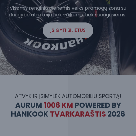
Visomis renginio dienomis veiks pramogų zona su
daugybe atrakcijų tiek vaikams, tiek suaugusiems.
ĮSIGYTI BILIETUS
ATVYK IR ĮSIMYLĖK AUTOMOBILIŲ SPORTĄ!
AURUM
1006 KM
POWERED BY
HANKOOK
TVARKARAŠTIS
2026