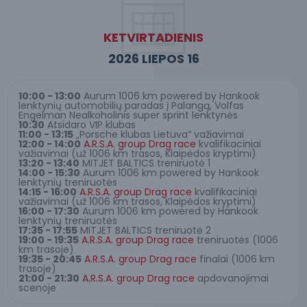
KETVIRTADIENIS
2026 LIEPOS 16
10:00 - 13:00
Aurum 1006 km powered by Hankook
lenktynių automobilių paradas į Palangą, Volfas
Engelman Nealkoholinis super sprint lenktynės
10:30
Atsidaro VIP klubas
11:00 - 13:15
„Porsche klubas Lietuva“ važiavimai
12:00 - 14:00
A.R.S.A. group D
rag race
kvalifikaciniai
važiavimai (už 1006 km trasos, Klaipėdos kryptimi)
13:20 - 13:40
MITJET BALTICS treniruotė 1
14:00 - 15:30
Aurum 1006 km powered by Hankook
lenktynių treniruotės
14:15 - 16:00
A.R.S.A. group Drag race
kvalifikaciniai
važiavimai (už 1006 km trasos, Klaipėdos kryptimi)
16:00 - 17:30
Aurum 1006 km powered by Hankook
lenktynių treniruotės
17:35 - 17:55
MITJET BALTICS treniruotė 2
19:00 - 19:35
A.R.S.A. group D
rag race
treniruotės (1006
km trasoje)
19:35 - 20:45
A.R.S.A. group D
rag race
finalai (1006 km
trasoje)
21:00 - 21:30
A.R.S.A. group D
rag race
apdovanojimai
scenoje