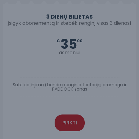
3 DIENŲ BILIETAS
Įsigyk abonementą ir stebėk renginį visas 3 dienas!
35
€
00
asmeniui
Suteikia įėjimą į bendrą renginio teritoriją, pramogų ir
PADDOCK zonas
PIRKTI