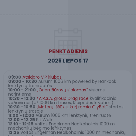
PENKTADIENIS
2026 LIEPOS 17
09:00
Atsidaro VIP klubas
09:00 - 10:30
Aurum 1006 km powered by Hankook
lenktynių treniruotės
10:00 - 21:00
„Orlen žiūrovų slalomas“
visiems
norintiems
10:30 - 12:30
>A.R.S.A. group Drag race
kvalifikaciniai
važiavimai (už 1006 km trasos, Klaipėdos kryptimi)
10:30 - 10:50
„Moterų iššūkis, kurį remia OlyBet“
startas
lenktynių trasoje
11:00 - 12:00
Aurum 1006 km lenktynių treniruotė
12:00 - 12:25
Pit Walk
12:10 - 12:25
Volfas Engelman Nealkoholinis 1000 m
mechanikų bėgimo lenktynės
12:25
Volfas Engelman Nealkoholinis 1000 m mechanikų