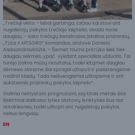
„Trečioji vieta – labai garbinga, tačiau kai stovi ant
nugalėtojų pakylos trečiojo laiptelio, visada norisi
daugiau, – sako trečiųjų bendrosios įskaitos prizininkių,
„Tūta X MTSGRG“ komandos, atstovė Daniela
Aleksandravičiūtė. – Šiemet mums pritrūko šiek tiek
daugiau sėkmės, ypač vykdant specialias užduotis. Tai
turėjo įtakos mūsų rezultatui, todėl kitąmet daugiau
dėmesio skirsime šiai spragai užlopyti ir pasistengsime
mažinti klaidų. Tada neišvengiamai užkopsime ir ant
aukštesnio prizininkų pakylos laiptelio“.
Galima neklystant prognozuoti, jog kitais metais šios
išskirtinai dailiosios lyties atstovių lenktynės bus dar
atkaklesnės, todėl užkopti ant nugalėtojų pakylos
nebus lengviau.
EN