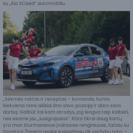
su „Kia XCeed“ automobiliu.
„Sėkmės raktas ir receptas – komanda, kurios
kiekviena narė aiškiai žino savo poziciją ir daro savo
darbą. Galbūt kai kam atrodys, jog lengva taip kalbėti,
nes esame jau „susigrojusios”. Rūta tikrai daug kartų
yra man šturmanavusi įvairiuose renginiuose, tačiau su
Sonata ir Žaneta realiai susipažinau tik varžybų rytą, –