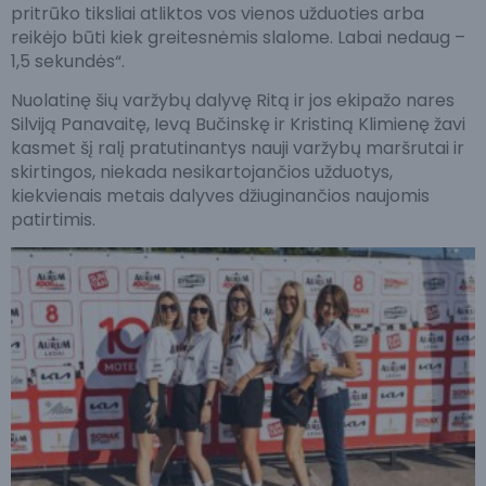
pritrūko tiksliai atliktos vos vienos užduoties arba
reikėjo būti kiek greitesnėmis slalome. Labai nedaug –
1,5 sekundės“.
Nuolatinę šių varžybų dalyvę Ritą ir jos ekipažo nares
Silviją Panavaitę, Ievą Bučinskę ir Kristiną Klimienę žavi
kasmet šį ralį pratutinantys nauji varžybų maršrutai ir
skirtingos, niekada nesikartojančios užduotys,
kiekvienais metais dalyves džiuginančios naujomis
patirtimis.