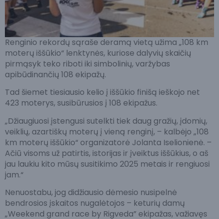
Renginio rekordų sąraše deramą vietą užima „108 km
moterų iššūkio“ lenktynės, kuriose dalyvių skaičių
pirmąsyk teko riboti iki simbolinių, varžybas
apibūdinančių 108 ekipažų.
Tad šiemet tiesiausio kelio į iššūkio finišą ieškojo net
423 moterys, susibūrusios į 108 ekipažus.
„Džiaugiuosi įstengusi sutelkti tiek daug gražių, įdomių,
veiklių, azartiškų moterų į vieną renginį, – kalbėjo „108
km moterų iššūkio“ organizatorė Jolanta Iselionienė. –
Ačiū visoms už patirtis, istorijas ir įveiktus iššūkius, o aš
jau laukiu kito mūsų susitikimo 2025 metais ir rengiuosi
jam.“
Nenuostabu, jog didžiausio dėmesio nusipelnė
bendrosios įskaitos nugalėtojos – keturių damų
„Weekend grand race by Rigveda” ekipažas, važiavęs