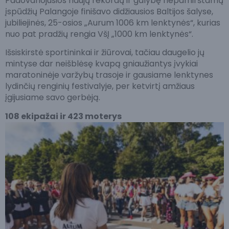
Padovanojusios naujų rekordų ir galybę nepamirštamų
įspūdžių Palangoje finišavo didžiausios Baltijos šalyse,
jubiliejinės, 25-osios „Aurum 1006 km lenktynės“, kurias
nuo pat pradžių rengia VšĮ „1000 km lenktynės“.
Išsiskirstė sportininkai ir žiūrovai, tačiau daugelio jų
mintyse dar neišblėsę kvapą gniaužiantys įvykiai
maratoninėje varžybų trasoje ir gausiame lenktynes
lydinčių renginių festivalyje, per ketvirtį amžiaus
įgijusiame savo gerbėją.
108 ekipažai ir 423 moterys