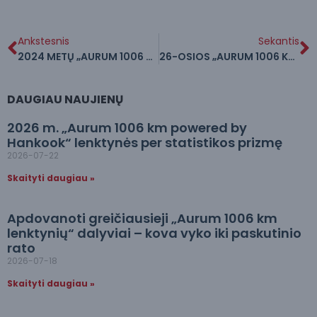
Ankstesnis
Sekantis
2024 METŲ „AURUM 1006 KM LENKTYNĖS“ – PAGAL STATISTIKOS PRIZMĘ
26-OSIOS „AURUM 1006 KM POWERED BY HANKOOK“ LENKTYNĖS VYKS 2025 M. LIEPOS 16-19 DIENOMIS
DAUGIAU NAUJIENŲ
2026 m. „Aurum 1006 km powered by
Hankook“ lenktynės per statistikos prizmę
2026-07-22
Skaityti daugiau »
Apdovanoti greičiausieji „Aurum 1006 km
lenktynių“ dalyviai – kova vyko iki paskutinio
rato
2026-07-18
Skaityti daugiau »