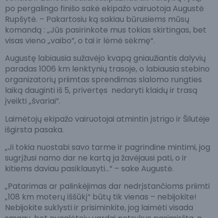
po pergalingo finišo sakė ekipažo vairuotoja Augustė
Rupšytė. – Pakartosiu ką sakiau būrusiems mūsų
komandą : „Jūs pasirinkote mus tokias skirtingas, bet
visas vieno „vaibo”, o tai ir lėmė sėkmę“.
Augustę labiausia sužavėjo kvapą gniaužiantis dalyvių
paradas 1006 km lenktynių trasoje, o labiausia stebino
organizatorių priimtas sprendimas slalomo rungties
laiką dauginti iš 5, privertęs nedaryti klaidų ir trasą
įveikti „švariai”.
Laimėtojų ekipažo vairuotojai atmintin įstrigo ir Šilutėje
išgirsta pasaka.
„Ji tokia nuostabi savo tarme ir pagrindine mintimi, jog
sugrįžusi namo dar ne kartą ja žavėjausi pati, o ir
kitiems daviau pasiklausyti…” – sake Augustė.
„Patarimas ar palinkėjimas dar nedrįstančioms priimti
„108 km moterų iššūkį“ būtų tik vienas – nebijokite!
Nebijokite suklysti ir prisiminkite, jog laimėti visada