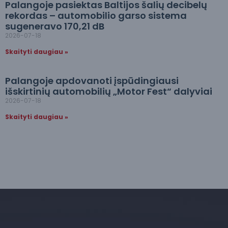
Palangoje pasiektas Baltijos šalių decibelų
rekordas – automobilio garso sistema
sugeneravo 170,21 dB
2026-07-18
Skaityti daugiau »
Palangoje apdovanoti įspūdingiausi
išskirtinių automobilių „Motor Fest“ dalyviai
2026-07-18
Skaityti daugiau »