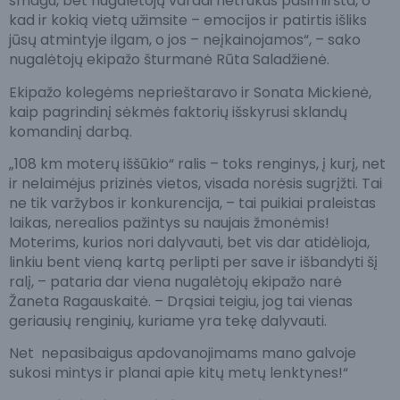
smagu, bet nugalėtojų vardai netrukus pasimiršta, o
kad ir kokią vietą užimsite – emocijos ir patirtis išliks
jūsų atmintyje ilgam, o jos – neįkainojamos“, – sako
nugalėtojų ekipažo šturmanė Rūta Saladžienė.
Ekipažo kolegėms neprieštaravo ir Sonata Mickienė,
kaip pagrindinį sėkmės faktorių išskyrusi sklandų
komandinį darbą.
„108 km moterų iššūkio“ ralis – toks renginys, į kurį, net
ir nelaimėjus prizinės vietos, visada norėsis sugrįžti. Tai
ne tik varžybos ir konkurencija, – tai puikiai praleistas
laikas, nerealios pažintys su naujais žmonėmis!
Moterims, kurios nori dalyvauti, bet vis dar atidėlioja,
linkiu bent vieną kartą perlipti per save ir išbandyti šį
ralį, – pataria dar viena nugalėtojų ekipažo narė
Žaneta Ragauskaitė. – Drąsiai teigiu, jog tai vienas
geriausių renginių, kuriame yra tekę dalyvauti.
Net nepasibaigus apdovanojimams mano galvoje
sukosi mintys ir planai apie kitų metų lenktynes!“