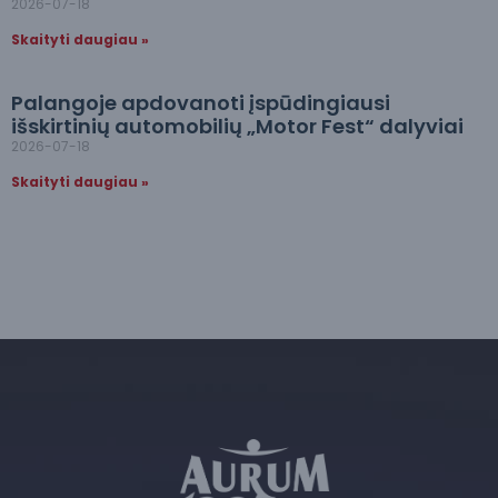
2026-07-18
Skaityti daugiau »
Palangoje apdovanoti įspūdingiausi
išskirtinių automobilių „Motor Fest“ dalyviai
2026-07-18
Skaityti daugiau »