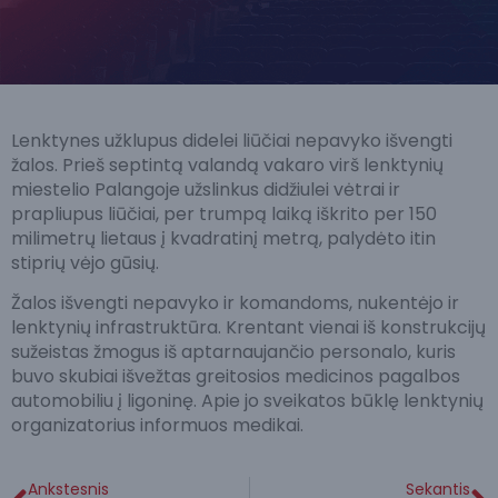
Lenktynes užklupus didelei liūčiai nepavyko išvengti
žalos. Prieš septintą valandą vakaro virš lenktynių
miestelio Palangoje užslinkus didžiulei vėtrai ir
prapliupus liūčiai, per trumpą laiką iškrito per 150
milimetrų lietaus į kvadratinį metrą, palydėto itin
stiprių vėjo gūsių.
Žalos išvengti nepavyko ir komandoms, nukentėjo ir
lenktynių infrastruktūra. Krentant vienai iš konstrukcijų
sužeistas žmogus iš aptarnaujančio personalo, kuris
buvo skubiai išvežtas greitosios medicinos pagalbos
automobiliu į ligoninę. Apie jo sveikatos būklę lenktynių
organizatorius informuos medikai.
Ankstesnis
Sekantis