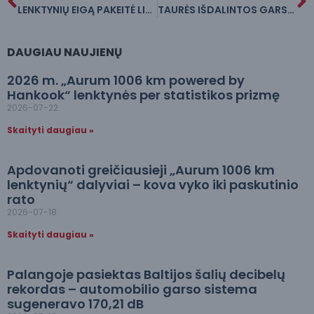
LENKTYNIŲ EIGĄ PAKEITĖ LIŪTIS – VIENO REKORDO ŠIEMET JAU NEBUS
TAURĖS IŠDALINTOS GARSIAUSIEMS – PALANGOJE VYKO DECIBELŲ DRAGAS
DAUGIAU NAUJIENŲ
2026 m. „Aurum 1006 km powered by
Hankook“ lenktynės per statistikos prizmę
2026-07-22
Skaityti daugiau »
Apdovanoti greičiausieji „Aurum 1006 km
lenktynių“ dalyviai – kova vyko iki paskutinio
rato
2026-07-18
Skaityti daugiau »
Palangoje pasiektas Baltijos šalių decibelų
rekordas – automobilio garso sistema
sugeneravo 170,21 dB