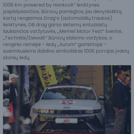
1006 km powered by Hankook” lenktynes
papildysiančios, žiūrovų pamėgtos, jau devynioliktą
kartą rengiamos Drag‘o (automobilių traukos)
lenktynės, DB drag garso sistemų entuziastų
laukiančios varžytuvės, „Memel Motor Fest“ šventė,
„Technitis/Dewalt“ žiūrovų slalomo varžybos, o
renginio rėmėjai – ledų „Aurum“ gamintojai –
susirinkusiems išdalino simboliškas 1006 porcijas įvairių
skonių ledų.