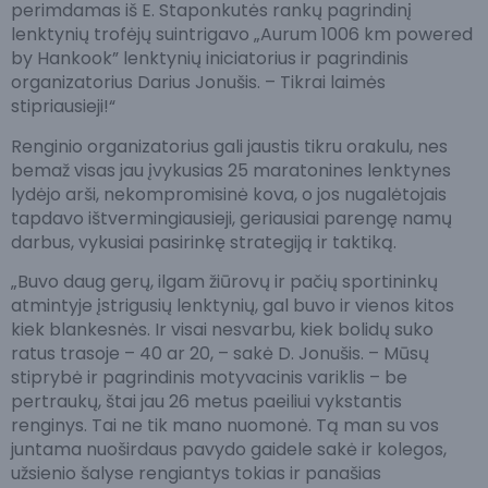
perimdamas iš E. Staponkutės rankų pagrindinį
lenktynių trofėjų suintrigavo „Aurum 1006 km powered
by Hankook” lenktynių iniciatorius ir pagrindinis
organizatorius Darius Jonušis. – Tikrai laimės
stipriausieji!“
Renginio organizatorius gali jaustis tikru orakulu, nes
bemaž visas jau įvykusias 25 maratonines lenktynes
lydėjo arši, nekompromisinė kova, o jos nugalėtojais
tapdavo ištvermingiausieji, geriausiai parengę namų
darbus, vykusiai pasirinkę strategiją ir taktiką.
„Buvo daug gerų, ilgam žiūrovų ir pačių sportininkų
atmintyje įstrigusių lenktynių, gal buvo ir vienos kitos
kiek blankesnės. Ir visai nesvarbu, kiek bolidų suko
ratus trasoje – 40 ar 20, – sakė D. Jonušis. – Mūsų
stiprybė ir pagrindinis motyvacinis variklis – be
pertraukų, štai jau 26 metus paeiliui vykstantis
renginys. Tai ne tik mano nuomonė. Tą man su vos
juntama nuoširdaus pavydo gaidele sakė ir kolegos,
užsienio šalyse rengiantys tokias ir panašias