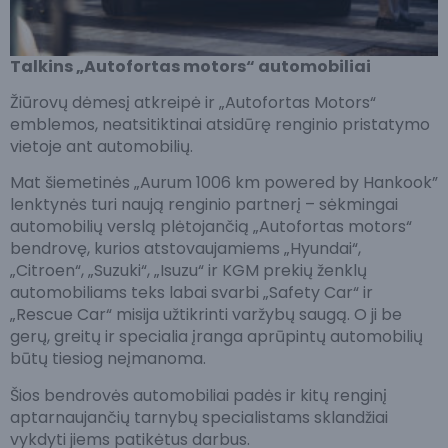
Talkins „Autofortas motors“ automobiliai
Žiūrovų dėmesį atkreipė ir „Autofortas Motors“
emblemos, neatsitiktinai atsidūrę renginio pristatymo
vietoje ant automobilių.
Mat šiemetinės „Aurum 1006 km powered by Hankook”
lenktynės turi naują renginio partnerį – sėkmingai
automobilių verslą plėtojančią „Autofortas motors“
bendrovę, kurios atstovaujamiems „Hyundai“,
„Citroen“, „Suzuki“, „Isuzu“ ir KGM prekių ženklų
automobiliams teks labai svarbi „Safety Car“ ir
„Rescue Car“ misija užtikrinti varžybų saugą. O ji be
gerų, greitų ir specialia įranga aprūpintų automobilių
būtų tiesiog neįmanoma.
Šios bendrovės automobiliai padės ir kitų renginį
aptarnaujančių tarnybų specialistams sklandžiai
vykdyti jiems patikėtus darbus.