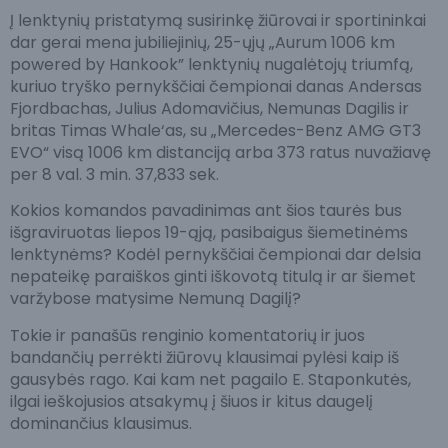
Į lenktynių pristatymą susirinkę žiūrovai ir sportininkai
dar gerai mena jubiliejinių, 25-ųjų „Aurum 1006 km
powered by Hankook” lenktynių nugalėtojų triumfą,
kuriuo tryško pernykščiai čempionai danas Andersas
Fjordbachas, Julius Adomavičius, Nemunas Dagilis ir
britas Timas Whale‘as, su „Mercedes-Benz AMG GT3
EVO“ visą 1006 km distanciją arba 373 ratus nuvažiavę
per 8 val. 3 min. 37,833 sek.
Kokios komandos pavadinimas ant šios taurės bus
išgraviruotas liepos 19-ąją, pasibaigus šiemetinėms
lenktynėms? Kodėl pernykščiai čempionai dar delsia
nepateikę paraiškos ginti iškovotą titulą ir ar šiemet
varžybose matysime Nemuną Dagilį?
Tokie ir panašūs renginio komentatorių ir juos
bandančių perrėkti žiūrovų klausimai pylėsi kaip iš
gausybės rago. Kai kam net pagailo E. Staponkutės,
ilgai ieškojusios atsakymų į šiuos ir kitus daugelį
dominančius klausimus.