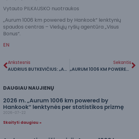
Vytauto PILKAUSKO nuotraukos
„Aurum 1006 km powered by Hankook” lenktynių
spaudos centras – Viešųjų ryšių agentūra „Visus
Bonus“.
EN
Ankstesnis
Sekantis
AUDRIUS BUTKEVIČIUS: „AURUM 1006 KM LENKTYNĖS“ ŽAVI SAVO MAGIJA“
„AURUM 1006 KM POWERED BY HANKOOK“ LENKTYNĖSE DRAG‘O MĖGĖJŲ LAUKIA DVIGUBA ŠVENTĖ
DAUGIAU NAUJIENŲ
2026 m. „Aurum 1006 km powered by
Hankook“ lenktynės per statistikos prizmę
2026-07-22
Skaityti daugiau »