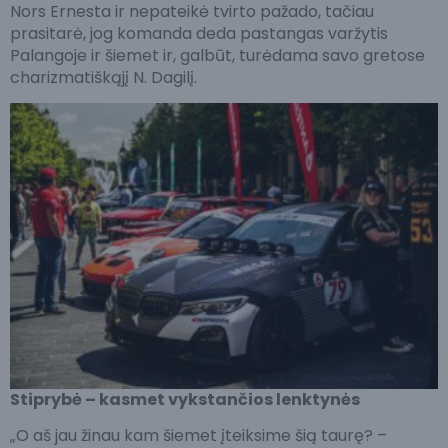
Nors Ernesta ir nepateikė tvirto pažado, tačiau
prasitarė, jog komanda deda pastangas varžytis
Palangoje ir šiemet ir, galbūt, turėdama savo gretose
charizmatiškąjį N. Dagilį.
Stiprybė – kasmet vykstančios lenktynės
„O aš jau žinau kam šiemet įteiksime šią taurę? –