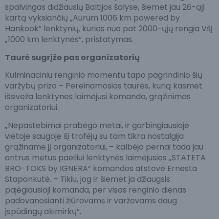
spalvingas didžiausių Baltijos šalyse, šiemet jau 26-ąjį
kartą vyksiančių „Aurum 1006 km powered by
Hankook” lenktynių, kurias nuo pat 2000-ųjų rengia VšĮ
„1000 km lenktynės“, pristatymas.
Taurė sugrįžo pas organizatorių
Kulminaciniu renginio momentu tapo pagrindinio šių
varžybų prizo – Pereinamosios taurės, kurią kasmet
išsiveža lenktynes laimėjusi komanda, grąžinimas
organizatoriui.
„Nepastebimai prabėgo metai, ir garbingiausioje
vietoje saugoję šį trofėjų su tam tikra nostalgija
grąžiname jį organizatoriui, – kalbėjo pernai tada jau
antrus metus paeiliui lenktynės laimėjusios „STATETA
BRO-TOKS by IGNERA“ komandos atstovė Ernesta
Staponkutė. – Tikiu, jog ir šiemet ja džiaugsis
pajėgiausioji komanda, per visas renginio dienas
padovanosianti žiūrovams ir varžovams daug
įspūdingų akimirkų“.