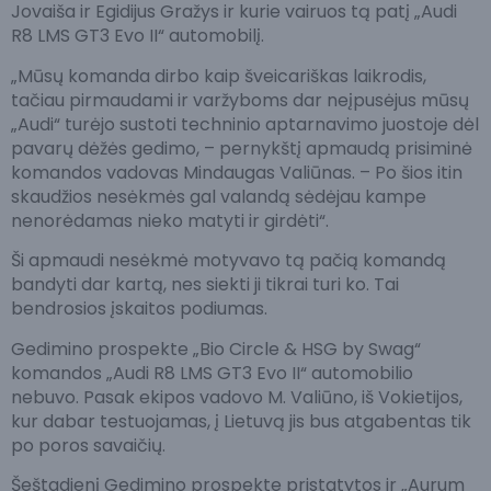
Jovaiša ir Egidijus Gražys ir kurie vairuos tą patį „Audi
R8 LMS GT3 Evo II“ automobilį.
„Mūsų komanda dirbo kaip šveicariškas laikrodis,
tačiau pirmaudami ir varžyboms dar neįpusėjus mūsų
„Audi“ turėjo sustoti techninio aptarnavimo juostoje dėl
pavarų dėžės gedimo, – pernykštį apmaudą prisiminė
komandos vadovas Mindaugas Valiūnas. – Po šios itin
skaudžios nesėkmės gal valandą sėdėjau kampe
nenorėdamas nieko matyti ir girdėti“.
Ši apmaudi nesėkmė motyvavo tą pačią komandą
bandyti dar kartą, nes siekti ji tikrai turi ko. Tai
bendrosios įskaitos podiumas.
Gedimino prospekte „Bio Circle & HSG by Swag“
komandos „Audi R8 LMS GT3 Evo II“ automobilio
nebuvo. Pasak ekipos vadovo M. Valiūno, iš Vokietijos,
kur dabar testuojamas, į Lietuvą jis bus atgabentas tik
po poros savaičių.
Šeštadienį Gedimino prospekte pristatytos ir „Aurum