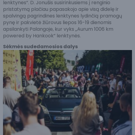
lenktynes“. D. Jonušis susirinkusiems į renginio
pristatymą plačiau papasakojo apie visą didelę ir
spalvingą pagrindines lenktynes lydinčią pramogų
pynę ir pakvietė žiūrovus liepos 16-19 dienomis
apsilankyti Palangoje, kur vyks „Aurum 1006 km
powered by Hankook” lenktynės.
Sėkmės sudedamosios dalys