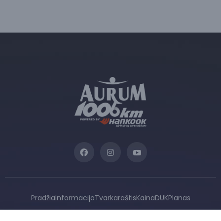
Pradžia
Informacija
Tvarkaraštis
Kaina
DUK
Planas