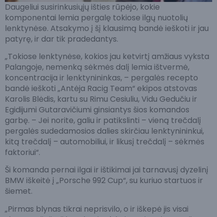
Daugeliui susirinkusiųjų išties rūpėjo, kokie
komponentai lemia pergalę tokiose ilgų nuotolių
lenktynėse. Atsakymo į šį klausimą bandė ieškoti ir jau
patyrę, ir dar tik pradedantys.
„Tokiose lenktynėse, kokios jau ketvirtį amžiaus vyksta
Palangoje, nemenką sėkmės dalį lemia ištvermė,
koncentracija ir lenktynininkas, – pergalės recepto
bandė ieškoti „Antėja Racig Team“ ekipos atstovas
Karolis Blėdis, kartu su Rimu Cesiuliu, Vidu Gedučiu ir
Egidijumi Gutaravičiumi ginsiantys šios komandos
garbę. – Jei norite, galiu ir patikslinti – vieną trečdalį
pergalės sudedamosios dalies skirčiau lenktynininkui,
kitą trečdalį – automobiliui, ir likusį trečdalį – sėkmės
faktoriui“.
Ši komanda pernai ilgai ir ištikimai jai tarnavusį dyzelinį
BMW iškeitė į „Porsche 992 Cup“, su kuriuo startuos ir
šiemet.
„Pirmas blynas tikrai neprisvilo, o ir iškepė jis visai