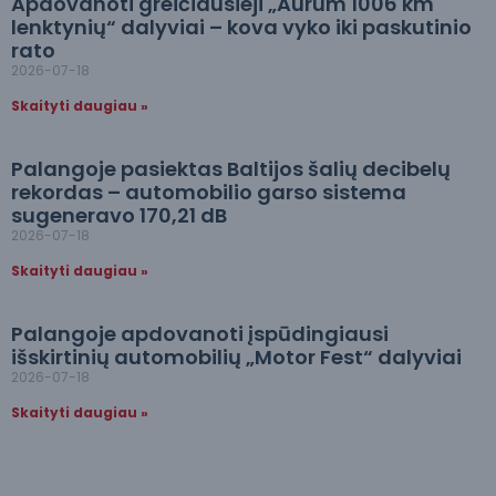
Apdovanoti greičiausieji „Aurum 1006 km
lenktynių“ dalyviai – kova vyko iki paskutinio
rato
2026-07-18
Skaityti daugiau »
Palangoje pasiektas Baltijos šalių decibelų
rekordas – automobilio garso sistema
sugeneravo 170,21 dB
2026-07-18
Skaityti daugiau »
Palangoje apdovanoti įspūdingiausi
išskirtinių automobilių „Motor Fest“ dalyviai
2026-07-18
Skaityti daugiau »