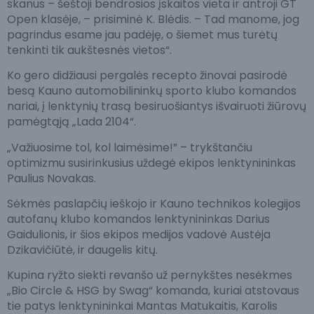
skanus – šeštoji bendrosios įskaitos vieta ir antroji GT
Open klasėje, – prisiminė K. Blėdis. – Tad manome, jog
pagrindus esame jau padėję, o šiemet mus turėtų
tenkinti tik aukštesnės vietos“.
Ko gero didžiausi pergalės recepto žinovai pasirodė
besą Kauno automobilininkų sporto klubo komandos
nariai, į lenktynių trasą besiruošiantys išvairuoti žiūrovų
pamėgtąją „Lada 2104“.
„Važiuosime tol, kol laimėsime!” – trykštančiu
optimizmu susirinkusius uždegė ekipos lenktynininkas
Paulius Novakas.
Sėkmės paslapčių ieškojo ir Kauno technikos kolegijos
autofanų klubo komandos lenktynininkas Darius
Gaidulionis, ir šios ekipos medijos vadovė Austėja
Dzikavičiūtė, ir daugelis kitų.
Kupina ryžto siekti revanšo už pernykštes nesėkmes
„Bio Circle & HSG by Swag“ komanda, kuriai atstovaus
tie patys lenktynininkai Mantas Matukaitis, Karolis