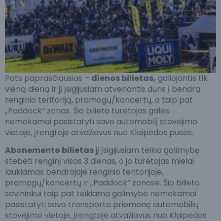
Pats paprasčiausias –
dienos bilietas,
galiojantis tik
vieną dieną ir jį įsigijusiam atveriantis duris į bendrą
renginio teritoriją, pramogų/koncertų, o taip pat
„Paddock“ zonas. Šio bilieto turėtojas galės
nemokamai pasistatyti savo automobilį stovėjimo
vietoje, įrengtoje atvažiavus nuo Klaipėdos pusės.
Abonemento bilietas
jį įsigijusiam teikia galimybę
stebėti renginį visas 3 dienas, o jo turėtojas mielai
laukiamas bendrojoje renginio teritorijoje,
pramogų/koncertų ir „Paddock“ zonose. Šio bilieto
savininkui taip pat teikiama galimybė nemokamai
pasistatyti savo transporto priemonę automobilių
stovėjimo vietoje, įrengtoje atvažiavus nuo Klaipėdos