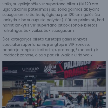
vaikų su galiojančiu VIP superfano bilietu (iki 120 cm
ūgio vaikams patekimas į šią zoną galimas tik lydint
suaugusiam, o tie, kurių ūgis jau per 120 cm. galės čia
lankytis ir be suaugusio palydos). Būtina prisiminti, kad
norint lankytis VIP superfano pitbox zonoje bilietas
reikalingas tiek vaikui, tiek suaugusiam.
Šios kategorijos bilieto turėtojai galės lankytis
specialiai superfanams įrengtoje ir VIP zonose,
bendroje renginio teritorijoje, pramogų/koncertų ir
Paddock zonose, o taip pat Pit Walk ir Grid Walk.