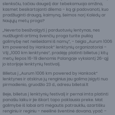
slenksčiu, tačiau daugelį dar tebekamuoja amžina,
kasmet besikartojanti dilema – ką gi padovanoti, kuo
pradžiuginti draugą, kaimyną, šeimos narį Kalėdų ar
Naujųjų metų proga?
„Neverta besižvalgyti į parduotuvių lentynas, nes
nudžiuginti artimą švenčių proga turite puikią
galimybę net neišeidami iš namų“, – teigia „Aurum 1006
km powered by Hankook“ lenktynių organizatoriai –
VšĮ „1000 km lenktynės“, pradėję platinti bilietus į kitų
metų liepos 16-19 dienomis Palangoje vyksiantį 26-ąjį
jo istorijoje lenktynių festivalį.
Bilietus į „Aurum 1006 km powered by Hankook“
lenktynes ir atskirus jų renginius jau galima įsigyti nuo
pirmadienio, gruodžio 23 d., adresu bilietai.lt
Beje, bilietus į lenktynių festivalį ir pernai imta platinti
panašiu laiku ir jie iškart tapo paklausia preke. Mat
galimybė iš labai arti mėgautis patraukliu, azartišku
renginiu ir reginiu – neeilinė šventinė dovana, ypač –