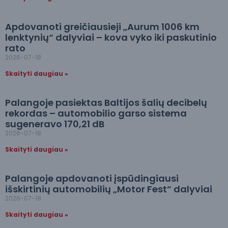
Apdovanoti greičiausieji „Aurum 1006 km
lenktynių“ dalyviai – kova vyko iki paskutinio
rato
2026-07-18
Skaityti daugiau »
Palangoje pasiektas Baltijos šalių decibelų
rekordas – automobilio garso sistema
sugeneravo 170,21 dB
2026-07-18
Skaityti daugiau »
Palangoje apdovanoti įspūdingiausi
išskirtinių automobilių „Motor Fest“ dalyviai
2026-07-18
Skaityti daugiau »