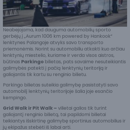
Neabejojama, kad dauguma automobilių sporto
gerbėjų į „Aurum 1006 km powered by Hankook“
lenktynes Palangoje atvyks savo transporto
priemonėmis. Norint su automobiliu atkakti kuo arčiau
lenktynių miestelio, kuriame ir verda visos aistros,
būtinas
Parkingo
bilietas, pats savaime nesuteikiantis
galimybės patekti į pačią lenktynių teritoriją ir
galiojantis tik kartu su renginio bilietu.
Parkingo bilietas suteikia galimybę pasistatyti savo
automobilį lenktynių teritorijoje šalia joje esančio
kempingo.
Grid Walk ir Pit Walk –
vilietai galios tik turint
galiojantį renginio bilietą, tai papildomi bilietai
teikiantys išskirtinę galimybę sportinius automobilius ir
jų ekipažus stebėti iš labai arti.