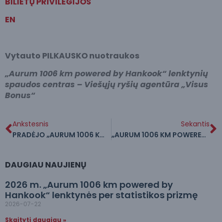
BILIETŲ PRIVILEGIJOS
EN
Vytauto PILKAUSKO nuotraukos
„Aurum 1006 km powered by Hankook“ lenktynių
spaudos centras – Viešųjų ryšių agentūra „Visus
Bonus“
Ankstesnis
Sekantis
PRADĖJO „AURUM 1006 KM POWERED BY HANKOOK” LENKTYNIŲ REGISTRACIJĄ
„AURUM 1006 KM POWERED BY HANKOOK“ LENKTYNES LYDĖS „AUTOFORTAS MOTORS“ AUTOMOBILIAI
DAUGIAU NAUJIENŲ
2026 m. „Aurum 1006 km powered by
Hankook“ lenktynės per statistikos prizmę
2026-07-22
Skaityti daugiau »