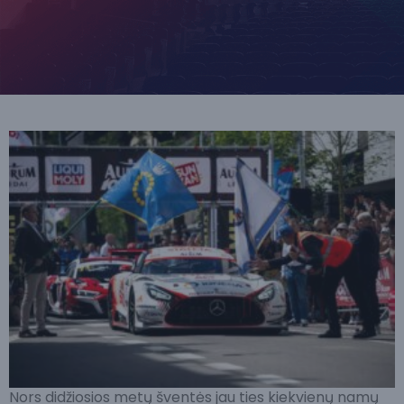
Nors didžiosios metų šventės jau ties kiekvienų namų