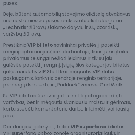
pusės.
Beje, būtent automobilių stovėjimo aikštelę atvažiavus
nuo uostamiesčio pusės renkasi absoliuti dauguma
„Technitis“ žiūrovų slalomo dalyvių ir šių azartiškų
varžybų žiūrovų.
Prestižinio
VIP bilieto
savininkai privalės jį pateikti
renginį aptarnaujančiam darbuotojui, kuris jums įteiks
privalomus teisingai nešioti leidimus ir tik su jais
galėsite patekti į renginį. Įsigiję šios kategorijos bilietus
galės naudotis VIP Shuttle ir mėgautis VIP klubo
paslaugomis, lankytis bendroje renginio teritorijoje,
pramogų/koncertų ir „Paddock“ zonose, Grid Walk.
Su VIP bilietais žiūrovai galės ne tik patogiai stebėti
varžybas, bet ir mėgautis skaniausiu maistu ir gėrimais,
kartu stebėti komentatorių darbą ir laimėti įvairiausių
prizų.
Dar daugiau galimybių teikia
VIP superfano
bilietas.
VIP superfano pitbox zonoje organizatoriai lauks ir