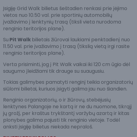
Įsigiję Grid Walk bilietus šeštadien renkasi prie įėjimo
vietos nuo 10.50 val. prie sportinių automobilių
įvažiavimo į lenktynių trasą (tiksli vieta nurodoma
renginio teritorijos plane).
Su
Pit Walk
bilietais žiūrovai laukiami penktadienį nuo
11.50 val. prie įvažiavimo į trasą (tikslią vietą irgi rasite
renginio teritorijos plane).
Verta prisiminti, jog į Pit Walk vaikai iki 120 cm ūgio dėl
saugumo įleidžiami tik drauge su suaugusiu.
Tokias galimybes pamatyti renginį teikia organizatorių
siūlomi bilietai, kuriuos įsigyti galima jau nuo šiandien.
Renginio organizatorių, o ir žiūrovų, stebėjusių
lenktynes Palangoje ne kartą ir ne du nuomone, tikrąjį
jų grožį, per kraštus trykštantį varžybų azartą ir kitas
plonybes galima pajusti tik renginio vietoje. Todėl
anksti įsigiję bilietus niekada nepraloš.