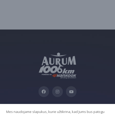
Mes naudojame slapukus, kurie užtikrina, kad Jums bus patogu