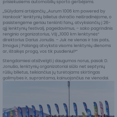
prisiekusiems automobilių sporto gerbėjams.
„Siūlydami artėjančių „Aurum 1006 km powered by
Hankook“ lenktynių bilietus dviračio neišradinėjome, o
pasistengėme geriau tenkinti fanų, atvyksiančių į 26-
ąjį lenktynių festivalį, pageidavimus, – sako pagrindinis
renginio organizatorius, VšĮ „1000 km lenktynės“
direktorius Darius Jonušis. – Juk ne vienas ir tas pats,
žmogus į Palangą atvyksta visoms lenktynių dienoms
ar, ištaikęs progą, vos tik pusdieniui?“
Stengdamiesi atsižvelgti į daugumos norus, pasak D.
Jonušio, lenktynių organizatoriai siūlo net septynių
rūšių bilietus, teikiančius jų turėtojams skirtingas
galimybes ir, suprantama, kainuojančius ne vienodai.