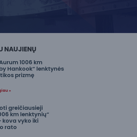
U NAUJIENŲ
„Aurum 1006 km
by Hankook“ lenktynės
stikos prizmę
giau »
i greičiausieji
006 km lenktynių“
– kova vyko iki
o rato