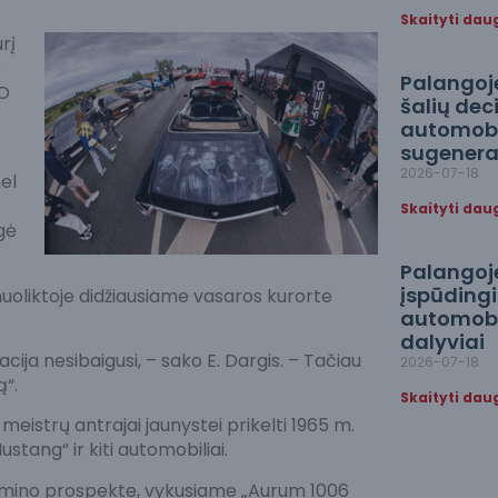
Skaityti dau
rį
o
Palangoje
 O
šalių dec
automobi
sugenerav
2026-07-18
el
Skaityti dau
gė
Palangoj
įspūdingia
nuoliktoje didžiausiame vasaros kurorte
automobil
dalyviai
cija nesibaigusi, – sako E. Dargis. – Tačiau
2026-07-18
ą“.
Skaityti dau
eistrų antrajai jaunystei prikelti 1965 m.
tang“ ir kiti automobiliai.
dimino prospekte, vykusiame „Aurum 1006