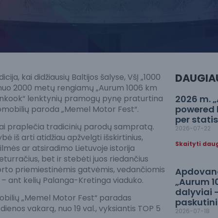
DAUGIA
cija, kai didžiausių Baltijos šalyse, VšĮ „1000
 nuo 2000 metų rengiamų „Aurum 1006 km
kook“ lenktynių pramogų pynę praturtina
2026 m. 
powered 
automobilių paroda „Memel Motor Fest“.
per stati
ai praplečia tradicinių parodų sampratą.
2026-07-22
bė iš arti atidžiau apžvelgti išskirtinius,
Skaityti dau
kilmės ar atsiradimo Lietuvoje istorija
turračius, bet ir stebėti juos riedančius
orto priemiestinėmis gatvėmis, vedančiomis
Apdovanot
ą – ant kelių Palanga-Kretinga viaduko.
„Aurum 1
dalyviai 
mobilių „Memel Motor Fest“ paradas
paskutini
s dienos vakarą, nuo 19 val., vyksiantis TOP 5
2026-07-18