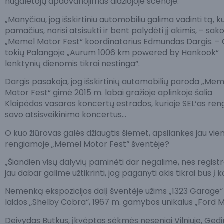
nugalėtojų apdovanojimas didžiojoje scenoje.
„Manyčiau, jog išskirtiniu automobiliu galima vadinti tą, ku
pamačius, norisi atsisukti ir bent palydėti jį akimis, – sak
„Memel Motor Fest“ koordinatorius Edmundas Dargis. –
tokių Palangoje „Aurum 1006 km powered by Hankook“
lenktynių dienomis tikrai nestinga“.
Dargis pasakoja, jog išskirtinių automobilių paroda „Mem
Motor Fest“ gimė 2015 m. labai gražioje aplinkoje šalia
Klaipėdos vasaros koncertų estrados, kurioje SEL‘as ren
savo atsisveikinimo koncertus…
O kuo žiūrovas galės džiaugtis šiemet, apsilankęs jau vie
rengiamoje „Memel Motor Fest“ šventėje?
„Šiandien visų dalyvių paminėti dar negalime, nes registra
jau dabar galime užtikrinti, jog paganyti akis tikrai bus į k
Nemenką ekspozicijos dalį šventėje užims „1323 Garage“ m
laidos „Shelby Cobra“, 1967 m. gamybos unikalus „Ford Mus
Deivydas Butkus, įkvėptas sėkmės neseniai Vilniuje, Ge