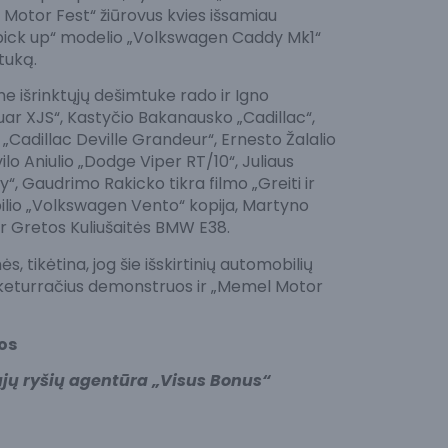
otor Fest“ žiūrovus kvies išsamiau
 „pick up“ modelio „Volkswagen Caddy Mk1“
tuką.
me išrinktųjų dešimtuke rado ir Igno
uar XJS“, Kastyčio Bakanausko „Cadillac“,
„Cadillac Deville Grandeur“, Ernesto Žalalio
ilo Aniulio „Dodge Viper RT/10“, Juliaus
“, Gaudrimo Rakicko tikra filmo „Greiti ir
ilio „Volkswagen Vento“ kopija, Martyno
 ir Gretos Kuliušaitės BMW E38.
s, tikėtina, jog šie išskirtinių automobilių
 keturračius demonstruos ir „Memel Motor
os
jų ryšių agentūra „Visus Bonus“