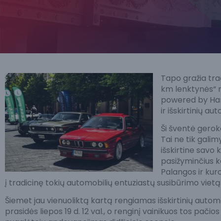
Tapo gražia tradi
km lenktynės“
powered by Han
ir išskirtinių 
Ši šventė gerok
Tai ne tik galimy
išskirtine savo 
pasižyminčius ke
Palangos ir kur
į tradicinę tokių automobilių entuziastų susibūrimo viet
Šiemet jau vienuoliktą kartą rengiamas išskirtinių auto
prasidės liepos 19 d. 12 val., o renginį vainikuos tos pačio