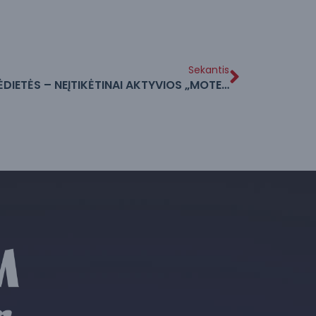
Sekantis
KLAIPĖDIETĖS – NEĮTIKĖTINAI AKTYVIOS „MOTERŲ IŠŠŪKIO“ RALIO DALYVĖS