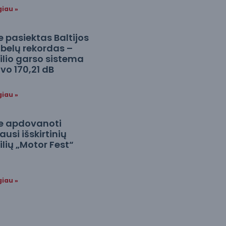
giau »
 pasiektas Baltijos
ibelų rekordas –
lio garso sistema
o 170,21 dB
giau »
e apdovanoti
usi išskirtinių
ių „Motor Fest“
giau »