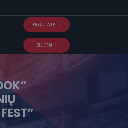
REZULTATAI
BILIETAI
OOK“
NIŲ
FEST”