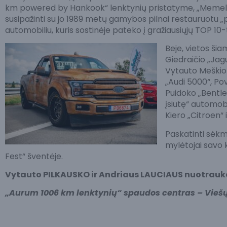
km powered by Hankook“ lenktynių pristatyme, „Memel M
susipažinti su jo 1989 metų gamybos pilnai restauruotu
automobiliu, kuris sostinėje pateko į gražiausiųjų TOP 10-
Beje, vietos šia
Giedraičio „Jag
Vytauto Meškio 
„Audi 5000“, Pov
Puidoko „Bentley
įsiutę“ automob
Kiero „Citroen“
Paskatinti sėkmė
mylėtojai savo
Fest“ šventėje.
Vytauto PILKAUSKO ir Andriaus LAUCIAUS nuotrauk
„Aurum 1006 km lenktynių“ spaudos centras – Viešų