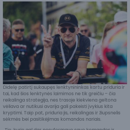
Didelę patirtį sukaupęs lenktynininkas kartu priduria ir
tai, kad šios lenktynės laimimos ne tik greičiu – čia
reikalinga strategija, nes trasoje kiekviena geltona
vėliava ar nutikusi avarija gali pakeisti įvykius kita
kryptimi. Taip pat, priduria jis, reikalingas ir žiupsnelis
sėkmės bei pasitikėjimas komandos nariais.
„Tie, kurie gal dar nesuformavo savo komandos ir