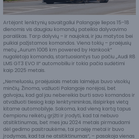
Artėjant lenktynių savaitgaliui Palangoje liepos 15–18
dienomis vis daugiau komandų pateikia dalyvavimo
paraiškas. Tarp dalyvių – ir naujokai, ir jau matytos bei
puikiai pažįstamos komandos. Viena tokių – praėjusių
metų „Aurum 1006 km powered by Hankook“
nugalėtoja komanda, startuosiantys tuo pačiu „Audi R8
LMS GT3 EVO II“ automobiliu ir tokia pačia sudėtimi
kaip 2025 metais.
„Nemeluosiu, praėjusiais metais laimėjus buvo visokių
minčių. Žinoma, važiuoti Palangoje norėjosi, bet
galvojau, kad gal jau nebereikia burti savo komandos ir
atvažiuoti tiesiog kaip lenktynininkas, išsipirkęs vietą
kitame automobilyje. Sakoma, kad vieną kartą tapus
čempionu reikėtų grįžti ir įrodyti, kad tai nebuvo
atsitiktinumas, bet mes jau 2024 metais pirmaudami
dėl gedimo pasitraukėme, tai praėję metai ir buvo
įrodymas, kad tai ne atsitiktinumas“, – pasakoja vienas