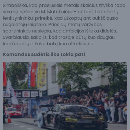
Simboliška, kad praėjusiais metais skaičius trylika tapo
sėkmę nešančiu M. Matukaičiui – būtent tiek startų
lenktynininkui prireikė, kad užkoptų ant aukščiausio
nugalėtojų laiptelio. Prieš šių metų varžybas
sportininkas neslepia, kad ambicijos išlieka didelės.
Svarbiausia, sako jis, kad trasoje būtų kuo daugiau
konkurentų ir kova būtų kuo atkaklesnė.
Komandos sudėtis liko tokia pati