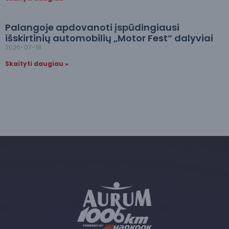
Palangoje apdovanoti įspūdingiausi
išskirtinių automobilių „Motor Fest“ dalyviai
2026-07-18
Skaityti daugiau »