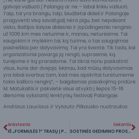
galvoja važiuoti į Palangą ar ne – labai linkiu važiuoti.
Taip, tai yra brangu, taip, biudžetai dideli ir Palangoje
pragyventi visą savaitgalį nėra pigu, bet nepaisant
visko, Baltijos šalyse didesnio ir įspūdingesnio renginio
už 1006 km mes neturime ir, manau, neturėsime. Tai
saugokim ir mylėkim tai, ką turime, o tas saugojimas
pasireiškia per dalyvavimą. Tai yra šventė. Tik tada, kai
organizatoriai pavargs ją rengti, suprasime, ką
turėjome ir ką praradome. Tai tikrai noriu paskatinti
visus, kurie dar dvejoja. Manau, kad mūsų dalyvavimas
yra labai svarbus tam, kad mes apskritai turėtumėme
tokio kalibro renginį“, – baigdamas pasakojimą pridūrė
M. Matukaitis ir pakvietė visus atvykti į liepos 15-18
dienomis vykstantį lenktynių festivalį Palangoje.
Andriaus Lauciaus ir Vytauto Pilkausko nuotraukos
Ankstesnis
Sekantis
IŠ „FORMULĖS 1“ TRASŲ Į PALANGĄ: LENKTYNĖMS VADOVAUS AUKŠČIAUSIO LYGIO LICENCIJĄ TURINTIS LIETUVIS
SOSTINĖS GEDIMINO PROSPEKTE PRISTATYTAS DIDŽIAUSIAS BALTIJOS ŠALIŲ AUTOSPORTO FESTIVALIS