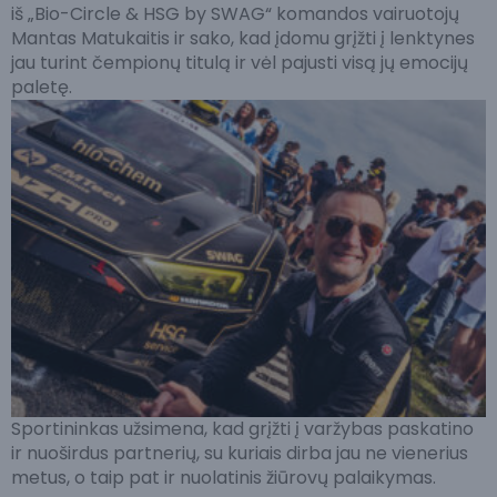
iš „Bio-Circle & HSG by SWAG“ komandos vairuotojų
Mantas Matukaitis ir sako, kad įdomu grįžti į lenktynes
jau turint čempionų titulą ir vėl pajusti visą jų emocijų
paletę.
Sportininkas užsimena, kad grįžti į varžybas paskatino
ir nuoširdus partnerių, su kuriais dirba jau ne vienerius
metus, o taip pat ir nuolatinis žiūrovų palaikymas.