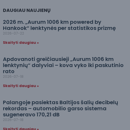
DAUGIAU NAUJIENŲ
2026 m. „Aurum 1006 km powered by
Hankook“ lenktynės per statistikos prizmę
2026-07-22
Skaityti daugiau »
Apdovanoti greičiausieji „Aurum 1006 km
lenktynių“ dalyviai – kova vyko iki paskutinio
rato
2026-07-18
Skaityti daugiau »
Palangoje pasiektas Baltijos šalių decibelų
rekordas – automobilio garso sistema
sugeneravo 170,21 dB
2026-07-18
Skaityti daugiau »