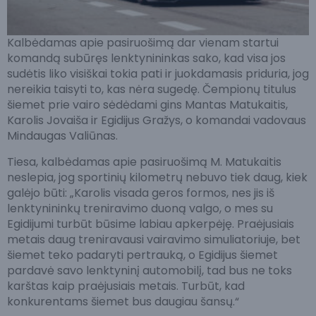
Kalbėdamas apie pasiruošimą dar vienam startui
komandą subūręs lenktynininkas sako, kad visa jos
sudėtis liko visiškai tokia pati ir juokdamasis priduria, jog
nereikia taisyti to, kas nėra sugedę. Čempionų titulus
šiemet prie vairo sėdėdami gins Mantas Matukaitis,
Karolis Jovaiša ir Egidijus Gražys, o komandai vadovaus
Mindaugas Valiūnas.
Tiesa, kalbėdamas apie pasiruošimą M. Matukaitis
neslepia, jog sportinių kilometrų nebuvo tiek daug, kiek
galėjo būti: „Karolis visada geros formos, nes jis iš
lenktynininkų treniravimo duoną valgo, o mes su
Egidijumi turbūt būsime labiau apkerpėję. Praėjusiais
metais daug treniravausi vairavimo simuliatoriuje, bet
šiemet teko padaryti pertrauką, o Egidijus šiemet
pardavė savo lenktyninį automobilį, tad bus ne toks
karštas kaip praėjusiais metais. Turbūt, kad
konkurentams šiemet bus daugiau šansų.“