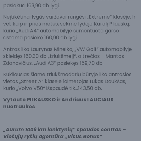
pasiekusi 163,90 db lygį.
Neįtikėtinai lygūs varžovai rungėsi „Extreme“ klasėje. Ir
vėl, kaip ir prieš metus, sėkmė lydėjo Karolį Pliaušką,
kurio „Audi A4“ automobilyje sumontuota garso
sistema pasiekė 160,90 db lygį.
Antras liko Laurynas Mineika, „VW Golf“ automobilyje
skleidęs 160,30 db „triukšmelį“, o trečias – Mantas
Zdanavičius, „Audi A3“ pasiekęs 159,70 db.
Kukliausias šiame triukšmadarių būryje liko antrosios
vietos „Street A“ klasėje laimėtojas Lukas Daukšas,
kurio „Volvo V50“ išspaudė tik…143,50 db.
Vytauto PILKAUSKO ir Andriaus LAUCIAUS
nuotraukos
„Aurum 1006 km lenktynių“ spaudos centras –
Viešųjų ryšių agentūra „Visus Bonus“