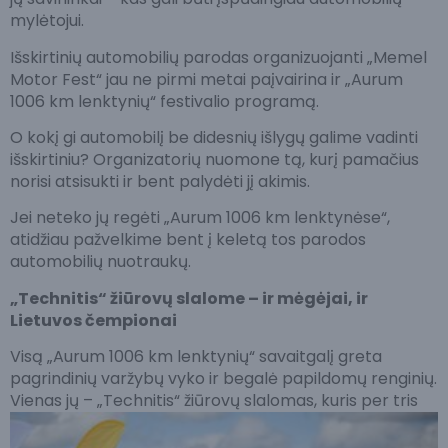
mylėtojui.
Išskirtinių automobilių parodas organizuojanti „Memel
Motor Fest“ jau ne pirmi metai paįvairina ir „Aurum
1006 km lenktynių“ festivalio programą.
O kokį gi automobilį be didesnių išlygų galime vadinti
išskirtiniu? Organizatorių nuomone tą, kurį pamačius
norisi atsisukti ir bent palydėti jį akimis.
Jei neteko jų regėti „Aurum 1006 km lenktynėse“,
atidžiau pažvelkime bent į keletą tos parodos
automobilių nuotraukų.
„Technitis“ žiūrovų slalome – ir mėgėjai, ir
Lietuvos čempionai
Visą „Aurum 1006 km lenktynių“ savaitgalį greta
pagrindinių varžybų vyko ir begalė papildomų renginių.
Vienas jų – „Technitis“
žiūrovų slalomas, kuris per tris