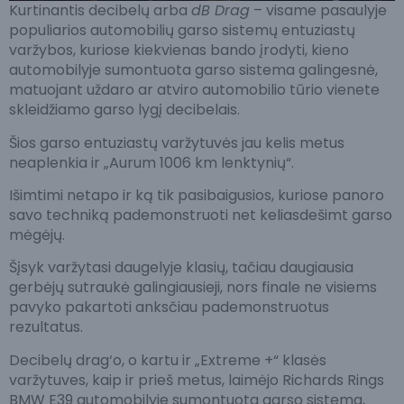
Kurtinantis decibelų arba
dB Drag
– visame pasaulyje
populiarios automobilių garso sistemų entuziastų
varžybos, kuriose kiekvienas bando įrodyti, kieno
automobilyje sumontuota garso sistema galingesnė,
matuojant uždaro ar atviro automobilio tūrio vienete
skleidžiamo garso lygį decibelais.
Šios garso entuziastų varžytuvės jau kelis metus
neaplenkia ir „Aurum 1006 km lenktynių“.
Išimtimi netapo ir ką tik pasibaigusios, kuriose panoro
savo techniką pademonstruoti net keliasdešimt garso
mėgėjų.
Šįsyk varžytasi daugelyje klasių, tačiau daugiausia
gerbėjų sutraukė galingiausieji, nors finale ne visiems
pavyko pakartoti anksčiau pademonstruotus
rezultatus.
Decibelų drag‘o, o kartu ir „Extreme +“ klasės
varžytuves, kaip ir prieš metus, laimėjo Richards Rings
BMW E39 automobilyje sumontuota garso sistema,