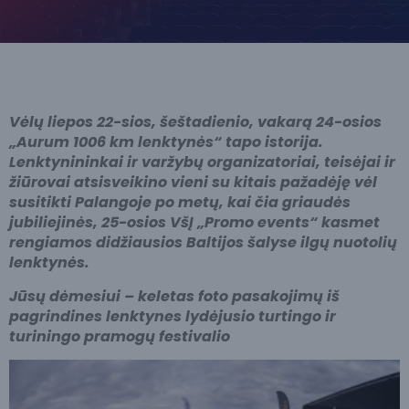
Vėlų liepos 22-sios, šeštadienio, vakarą 24-osios
„Aurum 1006 km lenktynės“ tapo istorija.
Lenktynininkai ir varžybų organizatoriai, teisėjai ir
žiūrovai atsisveikino vieni su kitais pažadėję vėl
susitikti Palangoje po metų, kai čia griaudės
jubiliejinės, 25-osios VšĮ „Promo events“ kasmet
rengiamos didžiausios Baltijos šalyse ilgų nuotolių
lenktynės.
Jūsų dėmesiui – keletas foto pasakojimų iš
pagrindines lenktynes lydėjusio turtingo ir
turiningo pramogų festivalio