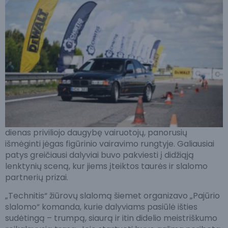
dienas priviliojo daugybę vairuotojų, panorusių
išmėginti jėgas figūrinio vairavimo rungtyje. Galiausiai
patys greičiausi dalyviai buvo pakviesti į didžiąją
lenktynių sceną, kur jiems įteiktos taurės ir slalomo
partnerių prizai.
„Technitis“ žiūrovų slalomą šiemet organizavo „Pajūrio
slalomo“ komanda, kurie dalyviams pasiūlė išties
sudėtingą – trumpą, siaurą ir itin didelio meistriškumo